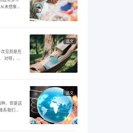
前从未想象过
都希望生活
到无动于
受到温暖，
选文
一次见到是在
。 对呀，惊
天地无情的
个时候因为我
是一团罪恶的
选文
两种，但是这
维系我们的
历过某种不
强。哪怕是
好的。 可能