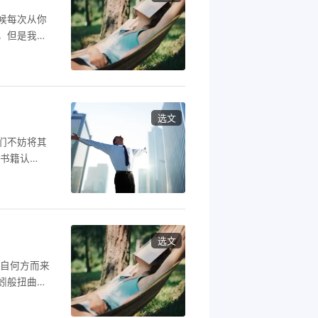
候每次从你
，但是我觉
我的心事代
，这是我写
我自己。 看
选文
们不妨将其
威书籍认
天晚上十一
习，整天沉
是，我父亲偏
，
选文
知自何方而来
蚓般扭曲的
也许是因为窗
醒的揣揣不