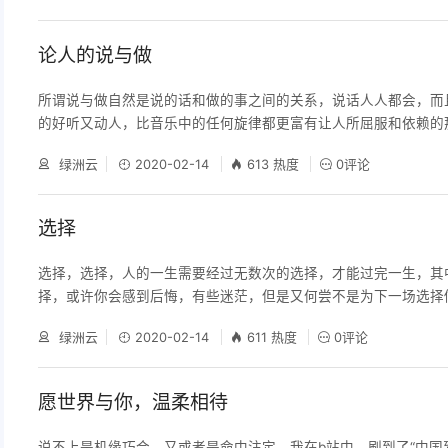
安让我不能安心下去，但我想也许是因为一个人。其实我的生活总
于乏趣，以至于我总想写些什么东西来在这发苦干涩的生活中找
论人的说与做
所谓说与做自然是说的话和做的事之间的关系，说话人人都会，而
的好听又动人，比音乐中的任何旋律都更富有让人所屈服和依赖的
个例子，就拿自己来说。不仅正如所说的这样且还正中下怀。就好
绿洲云
2020-02-14
613 热度
0评论
追求上进的心，但与所做的事情却不成正比。总是说着让自己都能
还要讲给别人，比如每个星期五我都把书包装的满满当当的，准备
大干一场，可拿起手机却仿佛超时空般地穿梭到了星期一。然后在
选择
选择，选择，人的一生需要经过无数次的选择，才能过完一生，其
择，或许你会感到后悔，有些迷茫，但是又何尝不是为下一场选择
人生就是这样，你永远不知道下一次选择带给你的会是什么，正是
绿洲云
2020-02-14
611 热度
0评论
人生才如此精彩。有人说，人的一生，是由你每一个微小的选择决
来的因果，很可能就在你不经意间已经悄然中下。 如果你不知道
还是错，那么无需多想，因为没有人会知道，每一个选择，都是有
愿世界与你，温柔相待
说不上是机缘巧合，又或者是命中注定，我在b站中，刷到了“中国