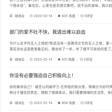
个杨永信”，看完后，心里也是百感交集吧，说不出的滋味。我以
这个社会有着如此黑暗的一面。我一直都很相信这个世界很美好，
绿洲云
2020-02-14
605 热度
0评论
被阳光所包围。尽管我能直面现实的丑恶，尽管有时候我也会冷漠
衷，但是我一直都在尽我所能，想要让那些对现实心灰意冷的人感
尽管我只是个普通到不能在普通的人。 在看视频的过程中，我听
部门的爱不吐不快，我道出难以启齿
为什么名字叫无人之境呢?陈奕迅有一首黄伟文写的无人之境，第
落花流水这首歌里看见的，便去听了一听，听了便不可收拾的爱了
天动地，只可惜天地亦无情，我想我也可以爱的惊天动地，只可惜
绿洲云
2020-02-14
610 热度
0评论
让我连一个爱字都难以启齿。 我初中便开始展现叛逆的一面，那
小学时候还比较懂事，父母和其他人呀也都没看出什么。 但是这
火，在时日与环境的滋养下，它长大了。 八年级，我离校
你没有必要强迫自己积极向上！
如何看待自己？ 被否认的破坏力 在传统的观点里，情绪分为好坏
种过于僵化的界定，限制了情绪表达，我们需要情绪的灵活性，来
生活，使我们的表达更加完整具有韧性。 我们正在经历着或的经
绿洲云
2020-02-14
608 热度
0评论
幸，对他人知晓或者不必知晓。和别人相处的时候，我表现的是坚
深知我的不幸的熟人，我亦不曾流露出脆弱。最近过得还好吗？挺