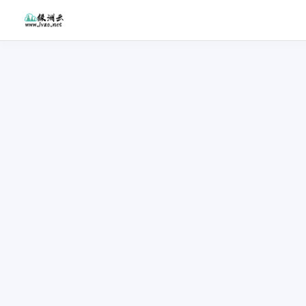
🗂️ 文章导航
1. 疫情结束时，见个面吧
2. 想送你一首歌
3. 生活、玩笑
4. 失眠
5. 论人的说与做
6. 选择
7. 愿世界与你，温柔相待
8. 部门的爱不吐不快，我道出难以启
齿
9. 你没有必要强迫自己积极向上！
10. 回忆一下生活
11. 梦想，它很重，也很轻
12. 生活，我真的太难了？