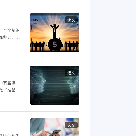
是因为太过
选文
且个个都说
那种力。 举
比我有一颗
信服的话，
在这个周末
选文
中有些选
做了准备。
因为如此，
定的，而未
你的选择是对
选文
到底有多少