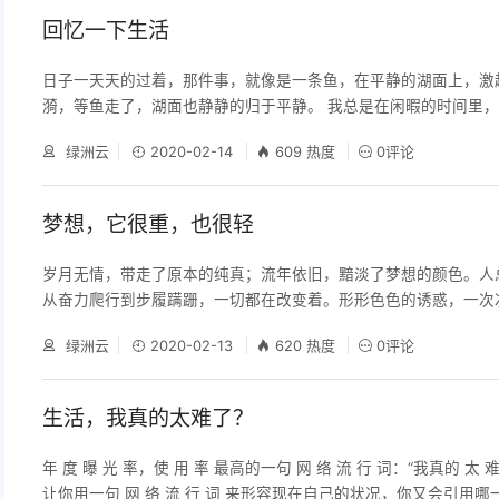
是我擅长假装“我很好”，坚强使我得到了表扬和赞许！可是
回忆一下生活
日子一天天的过着，那件事，就像是一条鱼，在平静的湖面上，激
漪，等鱼走了，湖面也静静的归于平静。 我总是在闲暇的时间里
她的见面。 四周黑漆漆，只有路灯散发着无精打采的昏黄的光，
绿洲云
2020-02-14
609 热度
0评论
列在两边。大学门像是一个吃人的口，等待着离去的学生，行人。
出现一个黑黑的影子，我心中一惊，不会是恶魔吧，不过看身形还
死也值了。 月光慢慢撒下，贴在人的身上，让自己能够被看见
梦想，它很重，也很轻
岁月无情，带走了原本的纯真；流年依旧，黯淡了梦想的颜色。人
从奋力爬行到步履蹒跚，一切都在改变着。形形色色的诱惑，一次
在一片纷扰中，人早已忘记了初心。世界总是这么残忍，总是猝不
绿洲云
2020-02-13
620 热度
0评论
变成曾经最讨厌的模样，但这就是现实。 年少的激情，变成了此
流；生活的期望，成了所谓的归于平淡。也许这是一种成熟的表现
是给失败找了一个冠冕堂皇的理由。成长是一个痛并快乐着的词，
生活，我真的太难了？
年 度 曝 光 率，使 用 率 最高的一句 网 络 流 行 词：“我真的 太 
让你用一句 网 络 流 行 词 来形容现在自己的状况，你又会引用哪一