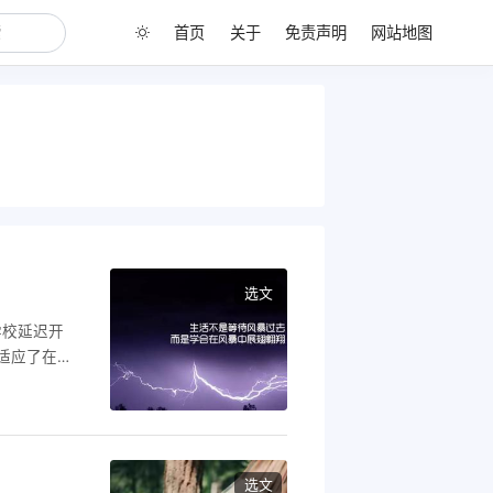
首页
关于
免责声明
网站地图
选文
学校延迟开
适应了在家
街道却依然冷
想见面的心情
品中的爱情。
选文