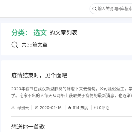
分类：
选文
的文章列表
共35篇文章
疫情结束时，见个面吧
2020年春节在武汉新型肺炎的肆虐下来去匆匆。公司延迟返工，
学。宅家不出的人每天从网络上获取关于疫情的最新消息，也逐渐
学习和办公。 春节后两周有余，本该熙熙攘攘、车水马龙的城市
绿洲云
2020-02-16
614 热度
0评论
清，完全没有情人节的热烈氛围。 独自相处的时间太多，以至于
越发迫切。 既然足不出户，这个情人节，就跟大家聊一聊文学作
当导演试图用语言探讨爱情时，我们看到了《爱在黎明破
想送你一首歌