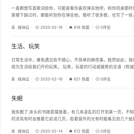
一直都想写首歌词给你，可能是看你喜欢弹吉他吧，和你同桌那时
家楼下路过时，都能听到你在弹吉他，我听了很多歌，也写了一些
得这些不够简单，我想着写一首简单的歌，一首并不独特的歌，将
绿洲云
2020-02-16
618 热度
0评论
入进去，我想写这样的一首歌，可能这首歌会很幼稚，但是没关系
给你的，你当我的面撕掉扔进垃圾桶也没事，我会继续写，我写给
着你弹吉他找到某个节奏时的样子…突然像个很顽皮的孩子一般，
生活、玩笑
日常生活中，难免遇见些不顺心，不简单的麻烦事。既然如此，我
视为生活给我们开的玩笑。 玩笑，玩耍的行动或嬉笑的言语（权
证）。视困难为玩笑，玩笑劲过了，困难就过了，岂不快哉！ 前
绿洲云
2020-02-16
621 热度
0评论
点，我的父亲将我的手机没收了，为什么？大概是我好几天没去学
迷于手机。 手机，没收就没收吧，毕竟理由正当，证据确凿。可
偏要加上这么一句：“你以为这是买给你的，本来是买给你妈妈的
失眠
我失眠了.床头的书随意摆放着，有几本凌乱的打开到某一页，不
的凉风有时会推着它前进几页，趁着窗外的光有时能看见到几个蚯
文字，我不知是真理还是野蛮人的信条。 我不知为什么会失眠，
绿洲云
2020-02-14
612 热度
0评论
外的野犬不断的狂吠以至于无端扰乱了我的休息，也许是于梦中惊