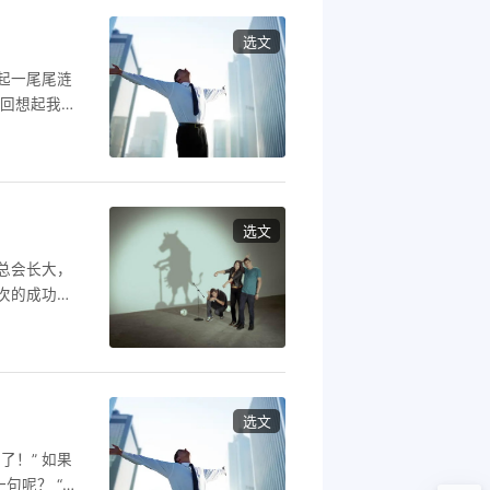
选文
起一尾尾涟
，回想起我和
树阴森森的的
突然，口中
是个美女，
选文
总会长大，
次的成功，
及防把自己
时的随波逐
，也许这只
它
选文
难了！” 如果
句呢？ “我