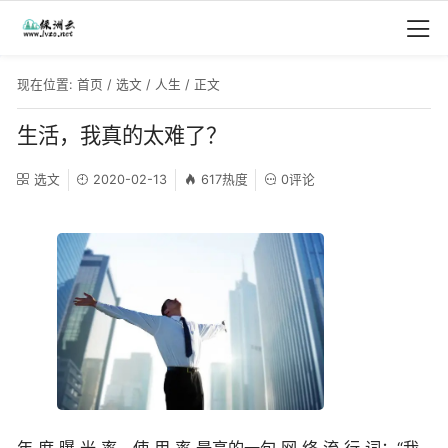
现在位置:
首页
/
选文
/
人生
/ 正文
生活，我真的太难了？
选文
2020-02-13
617热度
0评论
年 度 曝 光 率，使 用 率 最高的一句 网 络 流 行 词：“我