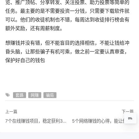
览、推广顶帖、分享转发、关注投票、助力投票等简单的
任务。最主要的是不需要投资一分钱，只需要下载软件就
可以。他们的收徒机制也不错，每周达到收徒排行榜会有
额外奖励，还有周薪制度。
想赚钱并没有错，但不能盲目的选择相信，不能让钱给冲
昏头脑，让那些骗子有机可乘，做之前一定要认真审查，
保护好自己的钱包
套路
网赚
骗局
上一篇
下一篇
0%
7个在线赚钱项目，稳定获利3000，总有一个适合您
5个网络赚钱的心得，能让你身价翻10倍，可惜我现在才知道