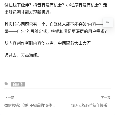
试往线下延伸？抖音有没有机会？小程序有没有机会？走
出舒适圈才能发现新机遇。
0%
其实核心问题只有一个，自媒体人能不能突破“内容——流
量——广告”的思维定式，挖掘和满足更深层的用户需求？
从内容创作者到内容创业者，中间隔着大山大河。
迈过去，天高海阔。
自媒体
上一篇
下一篇
微信营销：你所不知道的15种营销玩法
绿洲云祝各位新年快乐！