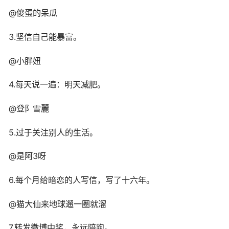
@傻蛋的呆瓜
3.坚信自己能暴富。
@小胖妞
4.每天说一遍：明天减肥。
@登阝雪麗
5.过于关注别人的生活。
@是阿3呀
6.每个月给暗恋的人写信，写了十六年。
@猫大仙来地球遛一圈就溜
7.转发微博中奖，永远陪跑。