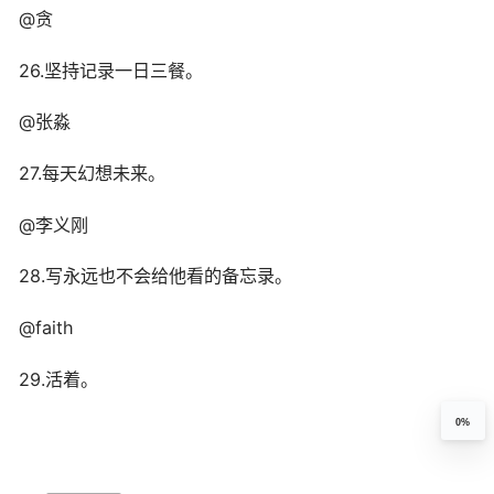
@贪
26.坚持记录一日三餐。
@张淼
27.每天幻想未来。
@李义刚
28.写永远也不会给他看的备忘录。
@faith
29.活着。
0%