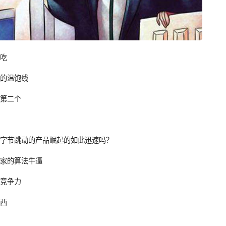
够吃
者的温饱线
讲第二个
年字节跳动的产品崛起的如此迅速吗？
们家的算法牛逼
心竞争力
东西
混