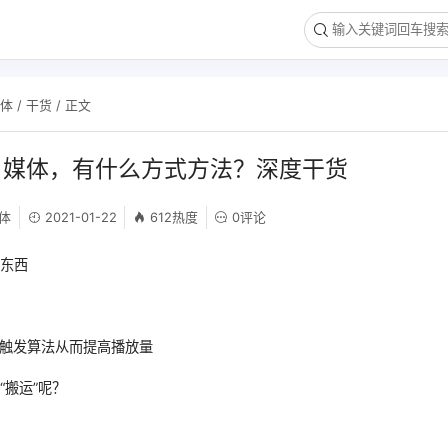
媒体
/
干货
/ 正文
自媒体，有什么方式方法？深度干货
体
2021-01-22
612热度
0评论
个东西
，触发算法从而提高播放量
“搬运”呢？
奇