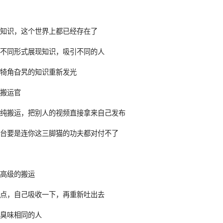
吧
何知识，这个世界上都已经存在了
用不同形式展现知识，吸引不同的人
个犄角旮旯的知识重新发光
的搬运官
是纯搬运，把别人的视频直接拿来自己发布
平台要是连你这三脚猫的功夫都对付不了
了
是高级的搬运
识点，自己吸收一下，再重新吐出去
你臭味相同的人