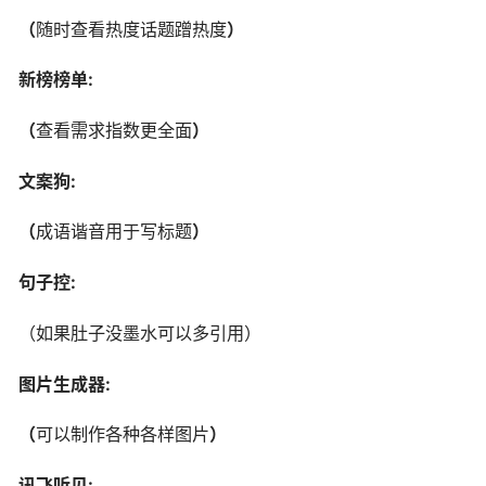
（
随时查看热度话题蹭热度
）
新榜榜单:
（
查看需求指数更全面
）
文案狗:
（
成语谐音用于写标题
）
句子控:
（如果肚子没墨水可以多引用）
图片生成器:
（
可以制作各种各样图片
）
讯飞听见
: