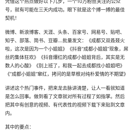
凭借这个热点做好以下几步，一个10万粉丝关注的公众
号，就有可能在三天内成功。眼下就是这个搏一搏的最佳
契机！
微博、新浪博客、天涯、头条、百家号、网易号、贴吧、
知乎
、部落、简书、豆瓣....批量发文：《成都又双叒叕火
啦，这次是因为一个小姐姐》《抖音“成都小姐姐”现象，屌
丝的集体狂欢》《抖音爆红的成都小姐姐背后，其实是无
数人的心酸》《别上班了，和我一起去成都找小姐姐吧》
《“成都小姐姐”窜红，拷问的是草根对纯朴爱情的不期望》
讲述这个热门事件，把来龙去脉讲清楚，让人一看就知道
是怎么回事。做到看了文章就对所有过程了如指掌。然后
把其中有创意的视频、有代表性的视频下载下来贴到文章
内。
其中的要点：