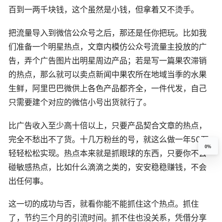
百到一两千块钱，这个虽然是小钱，但拿着又不烫手。
把流量导入到微信公众号之后，那还是任你把玩。比如我
们准备一个明星热点，文章内模仿公众号流量主投放的广
告，弄个广告图片出明星周边产品；若是写一篇果农滞销
的热点，那么就可以卖点新闻中果农所在地域当季的水果
生鲜，阿里巴巴微供上各色产品都齐全，一件代发，自己
只需要建个对应的微信小号出货就行了。
比广告收入至少高十倍以上，只要产品契合文章的热点，
完全不愁出不了货。十几万粉丝的号，就这么做一年50万
0%
轻轻松松实现。热点本来就是抓眼球的东西，只要你不去
碰敏感热点，比如什么滴滴之类的，安安稳稳赚钱，不会
出任何事。
这一切的成功与否，就看你能不能抓住这个热点。抓住
了，节约三个月的引流时间。抓不住也没关系，凭借分享