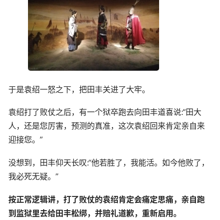
于是袁绍一怒之下，把田丰关进了大牢。
袁绍打了败仗之后，有一个狱卒跑去向田丰道喜说:“田大
人，还是您厉害，预测的真准，这次袁绍回来肯定亲自来
迎接您。”
没想到，田丰仰天长叹:“他若胜了，我能活。如今他败了，
我必死无疑。”
按正常逻辑讲，打了败仗的袁绍肯定会痛定思痛，亲自跑
到监狱里去给田丰松绑，并赔礼道歉，重新启用。