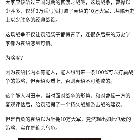
大家应该听过三国时期的官渡之战吧，这场战争，曹操以
少胜多，仅凭3万兵马就打败了袁绍的10万大军，堪称历史
上以少胜多的经典战役。
这场战争不仅让袁绍肠子都悔青了，连很多后来的历史学
家都为袁绍感到可惜。
为啥呢？
因为袁绍帐内本有能人，能人想出来一条100%可以打赢战
争的策略，但袁绍没看上，否则袁绍不可能败的。
这个能人叫田丰，当时面对战争的形势，和对曹操一方的
客观评估后，给袁绍提了一个持久战加游击战的建议。
但是自负的袁绍以为坐拥10万大军，竟然想出如此低级的
策略，实在是缩头乌龟。