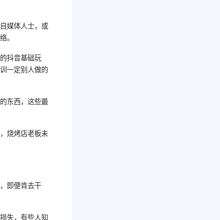
些自媒体人士，或
网络。
单的抖音基础玩
培训一定别人做的
要的东西，这些最
识，烧烤店老板未
干，即便肯去干
的损失，有些人知