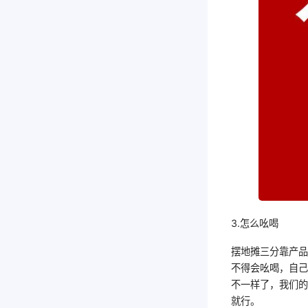
3.怎么吆喝
摆地摊三分靠产
不得会吆喝，自
不一样了，我们
就行。