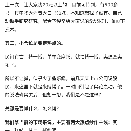
上一次，让大家找20元以上的，目前可怜到只有500多
只，其中找大消费大白马领域，
不知道您找了没有。自己
动动手研究研究
，配合下经常给大家说的5大逻辑，兼顾下
技术。
其二，小仓位是要博热点的。
民间有言，搏一搏，单车变摩托，就怕搏一搏，奥迪变奥
拓了。
所以不让搏，似乎少了些乐趣，前几天某上市公司说股
民，来这里不就是来赌博了。一时间引起了舆论轰动，他
的说法确实欠妥，但想一想，我们是不是这样？
关键是要博什么，怎么博？
我们拿当前的市场来说，主要有两大热点炒作主线：其
一，科技。其二，新能源。