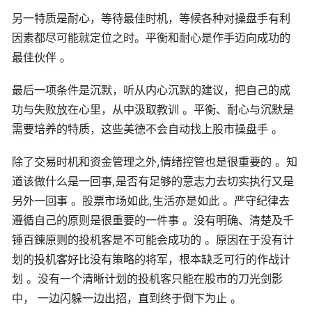
另一特质是耐心，等待最佳时机，等候各种对操盘手有利
因素都尽可能就定位之时。平衡和耐心是作手迈向成功的
最佳伙伴 。
最后一项条件是沉默，听从内心沉默的建议，把自己的成
功与失败放在心里，从中汲取教训 。平衡、耐心与沉默是
需要培养的特质，这些美德不会自动找上股市操盘手 。
除了交易时机和资金管理之外,情绪控管也是很重要的 。知
道该做什么是一回事,是否有足够的意志力去切实执行又是
另外一回事 。股票市场如此,生活亦是如此 。严守纪律去
遵循自己的原则是很重要的一件事 。没有明确、清楚及千
锤百錬原则的投机客是不可能会成功的 。原因在于没有计
划的投机客好比没有策略的将军，根本缺乏可行的作战计
划 。没有一个清晰计划的投机客只能在股市的刀光剑影
中， 一边闪躲一边出招，直到终于倒下为止 。