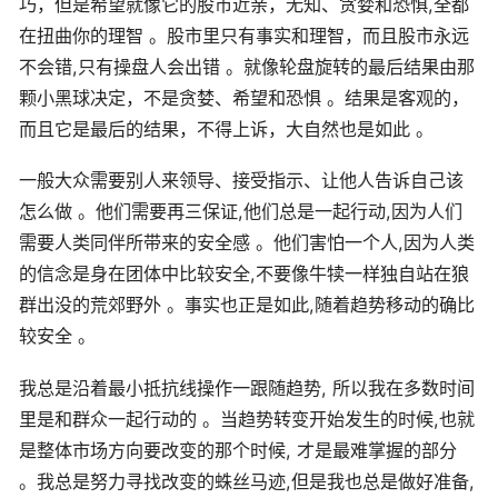
巧，但是希望就像它的股市近亲，无知、贪婪和恐惧,全都
在扭曲你的理智 。股市里只有事实和理智，而且股市永远
不会错,只有操盘人会出错 。就像轮盘旋转的最后结果由那
颗小黑球决定，不是贪婪、希望和恐惧 。结果是客观的，
而且它是最后的结果，不得上诉，大自然也是如此 。
一般大众需要别人来领导、接受指示、让他人告诉自己该
怎么做 。他们需要再三保证,他们总是一起行动,因为人们
需要人类同伴所带来的安全感 。他们害怕一个人,因为人类
的信念是身在团体中比较安全,不要像牛犊一样独自站在狼
群出没的荒郊野外 。事实也正是如此,随着趋势移动的确比
较安全 。
我总是沿着最小抵抗线操作一跟随趋势, 所以我在多数时间
里是和群众一起行动的 。当趋势转变开始发生的时候,也就
是整体市场方向要改变的那个时候, 才是最难掌握的部分
。我总是努力寻找改变的蛛丝马迹,但是我也总是做好准备,