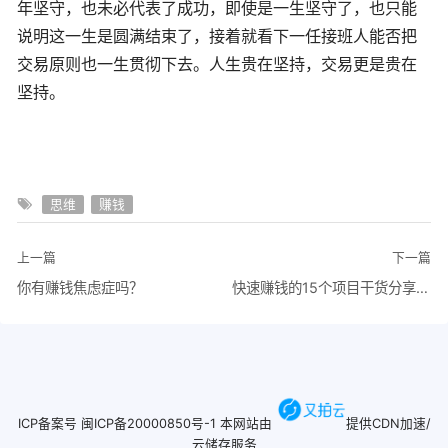
年坚守，也未必代表了成功，即使是一生坚守了，也只能
说明这一生是圆满结束了，接着就看下一任接班人能否把
交易原则也一生贯彻下去。人生贵在坚持，交易更是贵在
坚持。
思维
赚钱
上一篇
下一篇
你有赚钱焦虑症吗？
快速赚钱的15个项目干货分享，第一：QQ群+红包赚钱
ICP备案号
闽ICP备20000850号-1
本网站由
提供CDN加速/
云储存服务