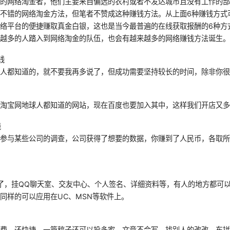
样的网络淘金者，他们主要来自偏远的农村或者不发达城市且没有工作的
不错的网络淘金方法，但笔者不赞成这种赚钱方法。从上面6种赚钱方式
络平台的便捷赚取真金白银，这也是当今最普遍的在线获取报酬的6种方
来越多的人踏入到网络淘金的队伍，也会有越来越多的网络赚钱方法诞生
钱
人都知道的，就不要我再多说了，但成功需要坚持较长的时间，除非你很
，淘宝网地球人都知道的网站，现在百度也要加入其中，这样我们开店又
钱
，参与某些公司的调查，公司获得了想要的数据，你赚到了人民币，各取
了，挂QQ聊天室、交友中心、个人签名、详细资料等，有人的地方都可
同样的可以应用在UC、MSN等软件上。
邮费，还快捷，一篇稿子还可以投多家。文章不会写，找别人的改改，东