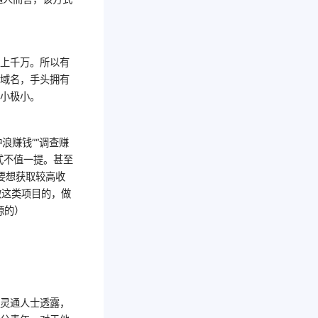
至上千万。所以有
资域名，手头拥有
极小极小。
冲浪赚钱”“调查赚
式不值一提。甚至
要想获取较高收
做这类项目的，做
源的）
。
息灵通人士透露，