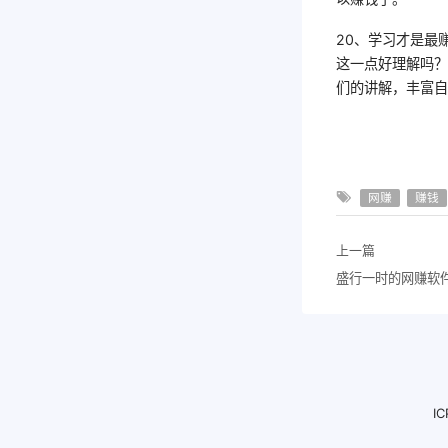
20、学习才是最
这一点好理解吗
们的讲解，丰富
网赚
赚钱
上一篇
盛行一时的网赚软
I