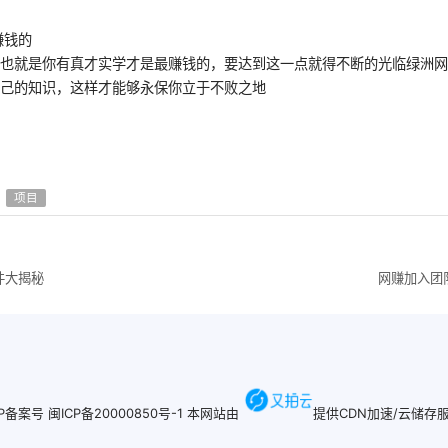
赚钱的
？也就是你有真才实学才是最赚钱的，要达到这一点就得不断的光临绿洲
自己的知识，这样才能够永保你立于不败之地
项目
件大揭秘
网赚加入团
CP备案号
闽ICP备20000850号-1
本网站由
提供CDN加速/云储存