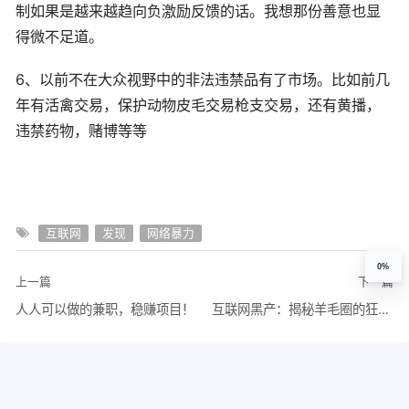
制如果是越来越趋向负激励反馈的话。我想那份善意也显
得微不足道。
6、以前不在大众视野中的非法违禁品有了市场。比如前几
年有活禽交易，保护动物皮毛交易枪支交易，还有黄播，
违禁药物，赌博等等
互联网
发现
网络暴力
0%
上一篇
下一篇
人人可以做的兼职，稳赚项目！
互联网黑产：揭秘羊毛圈的狂欢、黑暗、和韭菜