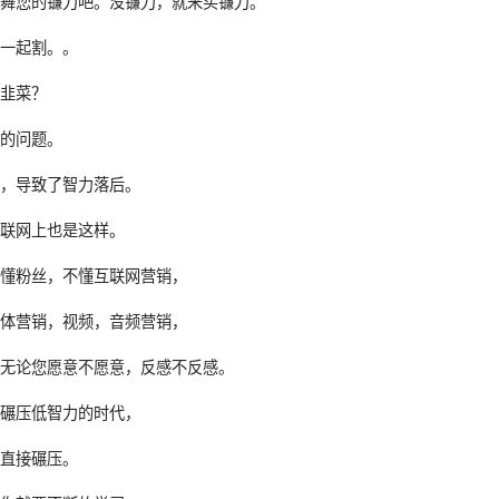
挥舞您的镰刀吧。没镰刀，就来买镰刀。
人一起割。。
割韭菜？
意的问题。
习，导致了智力落后。
互联网上也是这样。
不懂粉丝，不懂互联网营销，
媒体营销，视频，音频营销，
，无论您愿意不愿意，反感不反感。
力碾压低智力的时代，
上直接碾压。