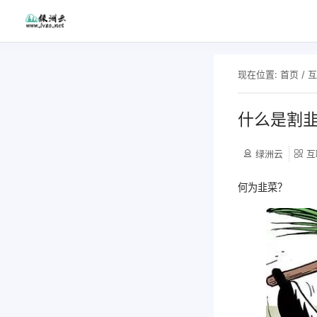
现在位置:
首页
/
什么是割
绿洲云
互
何为韭菜？