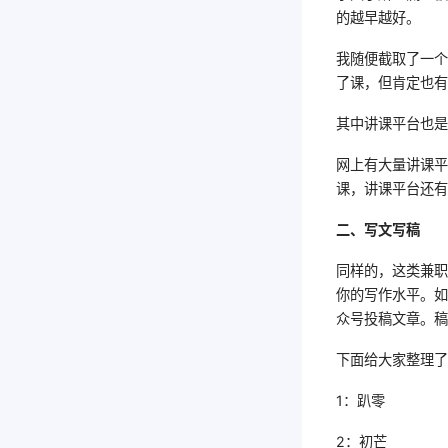
的越早越好。
我随便截取了一个
了课，但肯定也
其中讲课平台也
网上有大量讲课
课，讲课平台还
二、写文写稿
同样的，这类兼
你的写作水平。
众号投稿文章。稿
下面给大家整理
1：趴零
2：初芒