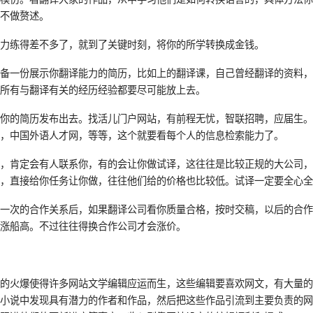
就不做赘述。
能力练得差不多了，就到了关键时刻，将你的所学转换成金钱。
准备一份展示你翻译能力的简历，比如上的翻译课，自己曾经翻译的资料
，所有与翻译有关的经历经验都要尽可能放上去。
将你的简历发布出去。找活儿门户网站，有前程无忧，智联招聘，应届生
意，中国外语人才网，等等，这个就要看每个人的信息检索能力了。
后，肯定会有人联系你，有的会让你做试译，这往往是比较正规的大公司
译，直接给你任务让你做，往往他们给的价格也比较低。试译一定要全心
第一次的合作关系后，如果翻译公司看你质量合格，按时交稿，以后的合
水涨船高。不过往往得换合作公司才会涨价。
辑
说的火爆使得许多网站文学编辑应运而生，这些编辑要喜欢网文，有大量
络小说中发现具有潜力的作者和作品，然后把这些作品引流到主要负责的