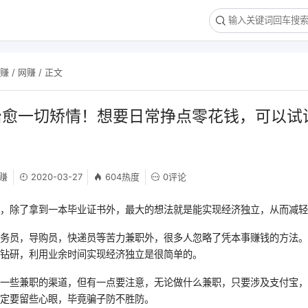
网赚
/
网赚
/ 正文
治愈一切矫情！想要日常挣点零花钱，可以试
赚
2020-03-27
604热度
0评论
说，除了拿到一本毕业证书外，最大的想法就是能实现经济独立，从而减
服务员，导购员，快递员等苦力兼职外，很多人忽略了凭本事赚钱的方法
心钻研，利用业余时间实现经济独立是很简单的。
享一些兼职的渠道，但有一点要注意，无论做什么兼职，只要涉及支付宝
一定要留些心眼，毕竟骗子防不胜防。