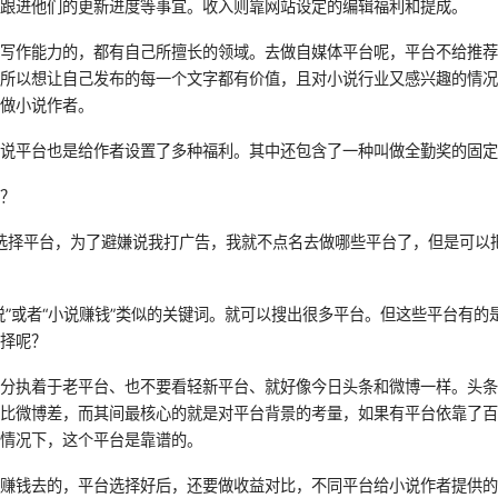
续跟进他们的更新进度等事宜。收入则靠网站设定的编辑福利和提成。
有写作能力的，都有自己所擅长的领域。去做自媒体平台呢，平台不给推
。所以想让自己发布的每一个文字都有价值，且对小说行业又感兴趣的情
，做小说作者。
小说平台也是给作者设置了多种福利。其中还包含了一种叫做全勤奖的固
台？
选择平台，为了避嫌说我打广告，我就不点名去做哪些平台了，但是可以
说”或者“小说赚钱”类似的关键词。就可以搜出很多平台。但这些平台有的
选择呢？
过分执着于老平台、也不要看轻新平台、就好像今日头条和微博一样。头
会比微博差，而其间最核心的就是对平台背景的考量，如果有平台依靠了
规情况下，这个平台是靠谱的。
着赚钱去的，平台选择好后，还要做收益对比，不同平台给小说作者提供