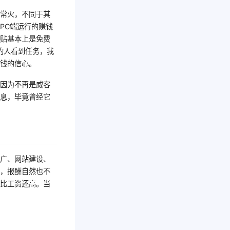
非常火，不同于其
PC端运行的赚钱
顶贴基本上是免费
的人看到任务，我
赚钱的信心。
后因为不再是威客
叹息，毕竟曾经它
推广、网站建设、
高，报酬自然也不
至比工资还高。当