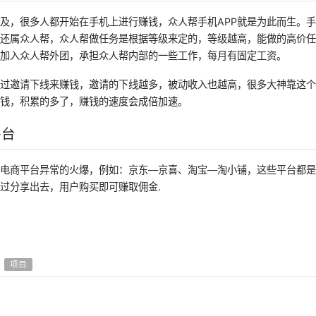
及，很多人都开始在手机上进行赚钱，众人帮手机APP就是为此而生。
的还属众人帮，众人帮做任务是根据等级来定的，等级越高，能做的高价
以加入众人帮外团，承担众人帮内部的一些工作，每月有固定工资。
通过邀请下线来赚钱，邀请的下线越多，被动收入也越高，很多大神靠这
小钱，积累的多了，赚钱的速度会成倍加速。
平台
交电商平台异常的火爆，例如：京东—京喜、淘宝—淘小铺，这些平台都
过分享出去，用户购买即可赚取佣金.
项目