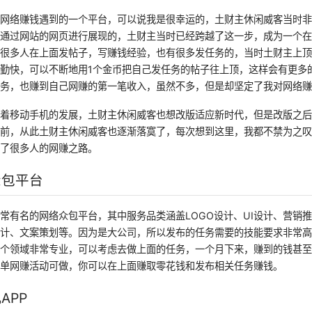
行网络赚钱遇到的一个平台，可以说我是很幸运的，土财主休闲威客当时
通过网站的网页进行展现的，土财主当时已经跨越了这一步，成为一个在
时很多人在上面发帖子，写赚钱经验，也有很多发任务的，当时土财主上
勤快，可以不断地用1个金币把自己发任务的帖子往上顶，这样会有更多
任务，也赚到自己网赚的第一笔收入，虽然不多，但是却坚定了我对网络
随着移动手机的发展，土财主休闲威客也想改版适应新时代，但是改版之
如前，从此土财主休闲威客也逐渐落寞了，每次想到这里，我都不禁为之
启了很多人的网赚之路。
众包平台
常有名的网络众包平台，其中服务品类涵盖LOGO设计、UI设计、营销
设计、文案策划等。因为是大公司，所以发布的任务需要的技能要求非常
某个领域非常专业，可以考虑去做上面的任务，一个月下来，赚到的钱甚
简单网赚活动可做，你可以在上面赚取零花钱和发布相关任务赚钱。
APP